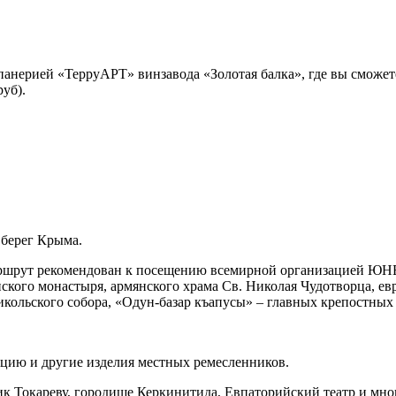
анерией «ТерруАРТ» винзавода «Золотая балка», где вы сможет
руб).
 берег Крыма.
ршрут рекомендован к посещению всемирной организацией ЮНЕС
кого монастыря, армянского храма Св. Николая Чудотворца, ев
ольского собора, «Одун-базар къапусы» – главных крепостных в
цию и другие изделия местных ремесленников.
к Токареву, городище Керкинитида, Евпаторийский театр и мног