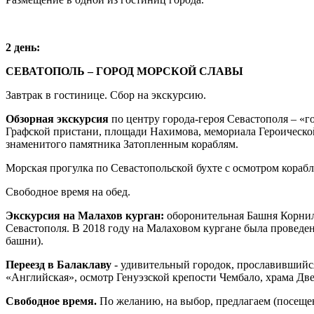
2 день:
СЕВАТОПОЛЬ – ГОРОД МОРСКОЙ СЛАВЫ
Завтрак в гостинице. Сбор на экскурсию.
Обзорная экскурсия
по центру города-героя Севастополя – «
Графской пристани, площади Нахимова, мемориала Героической 
знаменитого памятника Затопленным кораблям.
Морская прогулка по Севастопольской бухте с осмотром корабле
Свободное время на обед.
Экскурсия на Малахов курган:
оборонительная Башня Корнил
Севастополя. В 2018 году на Малаховом кургане была проведе
башни).
Переезд в Балаклаву
- удивительный городок, прославившийс
«Английская», осмотр Генуэзской крепости Чембало, храма Дв
Свободное время.
По желанию, на выбор, предлагаем (посещен