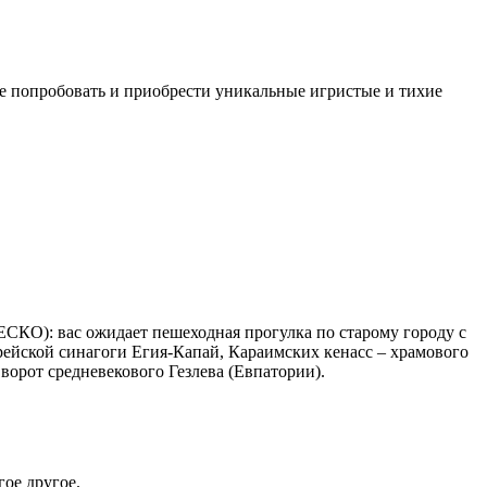
е попробовать и приобрести уникальные игристые и тихие
КО): вас ожидает пешеходная прогулка по старому городу с
рейской синагоги Егия-Капай, Караимских кенасс – храмового
орот средневекового Гезлева (Евпатории).
ое другое.