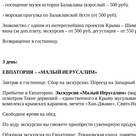
- посещение музея истории Балаклавы (взрослый – 500 руб);
- морская прогулка по Балаклавской бухте (от 500 руб).
Знакомство с одним из интереснейших проектов Крыма – Шамп
вина (за доп.плату, экскурсия – от 500 руб, дегустация – от 550 
Возвращение в гостиницу.
3 день:
ЕВПАТОРИЯ – «МАЛЫЙ ИЕРУСАЛИМ»
Завтрак в гостинице. Сбор на экскурсию. Переезд на Западный
Прибытие в Евпаторию.
Экскурсия «Малый Иерусалим»
(ма
осмотром Текие дервишей – единственного в Крыму мусульманс
комплекса крымских караимов, мечети «Хан-Джами», Свято-Ник
Свободное время на обед.
По ходу экскурсии вы сможете приобрести сувенирную продук
Обзорная экскурсия по Евпатории: Дувановская улица, памятни