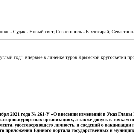
оль - Судак - Новый свет; Севастополь - Бахчисарай; Севастопо
углый год" впервые в линейке туров Крымской кругосветки прож
ября 2021 года № 261-У «О внесении изменений в Указ Главы
аторно-курортных организациях, а также допуск к точкам пит
мента, удостоверяющего личность, и сведений о вакцинации
го приложения Единого портала государственных и муниципал