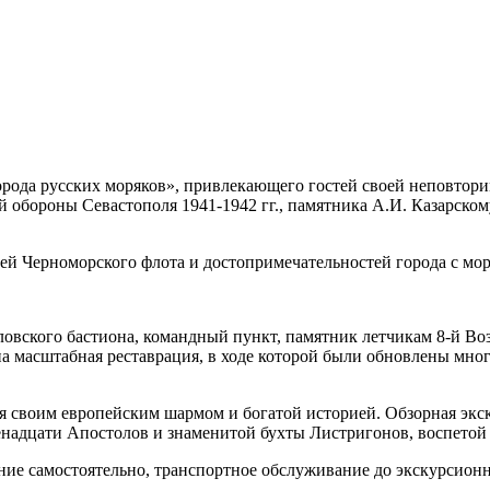
города русских моряков», привлекающего гостей своей неповтор
обороны Севастополя 1941-1942 гг., памятника А.И. Казарскому
й Черноморского флота и достопримечательностей города с моря 
овского бастиона, командный пункт, памятник летчикам 8-й В
на масштабная реставрация, в ходе которой были обновлены мно
я своим европейским шармом и богатой историей. Обзорная экс
енадцати Апостолов и знаменитой бухты Листригонов, воспетой 
ие самостоятельно, транспортное обслуживание до экскурсионны