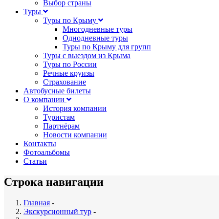
Выбор страны
Туры
Туры по Крыму
Многодневные туры
Однодневные туры
Туры по Крыму для групп
Туры с выездом из Крыма
Туры по России
Речные круизы
Страхование
Автобусные билеты
О компании
История компании
Туристам
Партнёрам
Новости компании
Контакты
Фотоальбомы
Статьи
Строка навигации
Главная
-
Экскурсионный тур
-