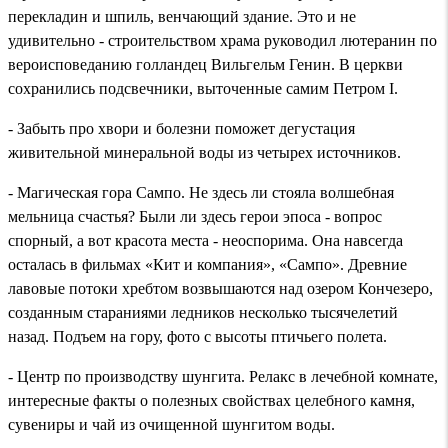
перекладин и шпиль, венчающий здание. Это и не
удивительно - строительством храма руководил лютеранин по
вероисповеданию голландец Вильгельм Генин. В церкви
сохранились подсвечники, выточенные самим Петром I.
- Забыть про хвори и болезни поможет дегустация
живительной минеральной воды из четырех источников.
- Магическая гора Сампо. Не здесь ли стояла волшебная
мельница счастья? Были ли здесь герои эпоса - вопрос
спорный, а вот красота места - неоспорима. Она навсегда
осталась в фильмах «Кит и компания», «Сампо». Древние
лавовые потоки хребтом возвышаются над озером Кончезеро,
созданным стараниями ледников несколько тысячелетий
назад. Подъем на гору, фото с высоты птичьего полета.
- Центр по производству шунгита. Релакс в лечебной комнате,
интересные факты о полезных свойствах целебного камня,
сувениры и чай из очищенной шунгитом воды.