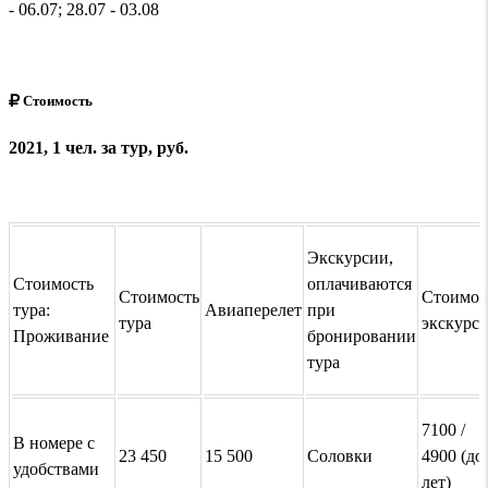
- 06.07; 28.07 - 03.08
Стоимость
2021, 1 чел. за тур, руб.
Экскурсии,
Стоимость
оплачиваются
Стоимость
Стоимос
тура:
Авиаперелет
при
тура
экскурс
Проживание
бронировании
тура
7100 /
В номере с
23 450
15 500
Соловки
4900 (до
удобствами
лет)