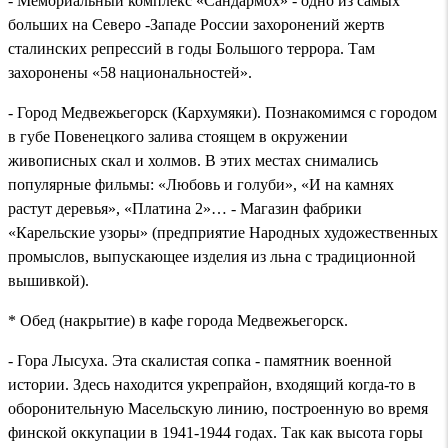
- Мемориальный комплекс «Сандармох» - одно из самых
больших на Северо -Западе России захоронений жертв
сталинских репрессий в годы Большого террора. Там
захоронены «58 национальностей».
- Город Медвежьегорск (Кархумяки). Познакомимся с городом
в губе Повенецкого залива стоящем в окружении
живописных скал и холмов. В этих местах снимались
популярные фильмы: «Любовь и голуби», «И на камнях
растут деревья», «Платина 2»… - Магазин фабрики
«Карельские узоры» (предприятие Народных художественных
промыслов, выпускающее изделия из льна с традиционной
вышивкой).
* Обед (накрытие) в кафе города Медвежьегорск.
- Гора Лысуха. Эта скалистая сопка - памятник военной
истории. Здесь находится укрепрайон, входящий когда-то в
оборонительную Масельскую линию, построенную во время
финской оккупации в 1941-1944 годах. Так как высота горы