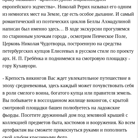
европейского зодчества». Николай Рерих называл его одним
из немногих мест на Земле, где есть особое дыхание. И самый
романтический из поэтических циклов Беллы Ахмадулиной
написан был именно здесь… В ходе экскурсии прогуляемся
по старинным улочкам города , осмотрим Певческое Поле,
Церковь Николая Чудотворца, построенную на средства
петербургских купцов Елисеевых в русском стиле по проекту
арх. Н. П. Гребёнка и поднимемся на смотровую площадку -
гору Кухавуори.
- Крепость викингов Вас ждет увлекательное путешествие в
эпоху средневековья, здесь каждый может почувствовать себя
в роли смелого воина, богатого купца или правителя земель.
Вы побываете в воссозданном жилище викингов, с крытой
смотровой площадки башен полюбуетесь на ладожские
фьорды. Посетите дружинный дом под земляной крышей с
коллекцией предметов быта, костюмов и вооружения. Ко всем
артефактам вы сможете прикоснуться руками и пополнить
свой альбом красочными фото.