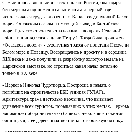
Самый прославленный из всех каналов России, благодаря
бессмертным одноименным папиросам и первый, где
использовался труд заключенных. Канал, соединяющий Белое
море с Онежским озером и имеющий выход в Балтийское
море. Идея его строительства возникла во время Северной
войны и принадлежала царю Петру І. Тогда была проложена
«Осударева дорога» - сухопутная трасса от пристани Нюхча на
Белом море к Повенцу. Возвращались к проекту и в середине
XIX века и даже получили за разработку золотую медаль на
Парижской выставке, но строиться канал начал детально
только в XX веке.
- Церковь Николая Чудотворца. Построена в память о
погибших на строительстве ББК узниках ГУЛАГа.
Архитектура храма настолько необычна, что вызывает
удивление всех туристов, побывавших в этих местах. Церковь
напоминает оборонительную башню с небольшими окнами-
бойницами, а ее деревянная звонница - сторожевую вышку.