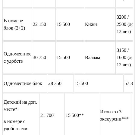
3200 /
В номере
22 150
15 500
Кижи
2500 (до
блок (2+2)
12 лет)
3150 /
Одноместное
30 750
15 500
Валаам
1600 (до
с удобств
12 лет)
Одноместное блок
28 350
15 500
57 3
Детский на доп.
месте*
Итого за 3
21 700
15 500**
5
экскурсии***
в номере с
удобствами