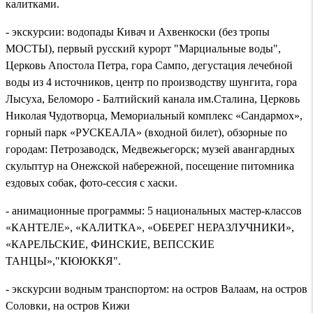
калитками.
- экскурсии: водопады Кивач и Ахвенкоски (без тропы
МОСТЫ), первый русский курорт "Марциальные воды",
Церковь Апостола Петра, гора Сампо, дегустация лечебной
воды из 4 источников, центр по производству шунгита, гора
Лысуха, Беломоро - Балтийский канала им.Сталина, Церковь
Николая Чудотворца, Мемориальный комплекс «Сандармох»,
горный парк «РУСКЕАЛА» (входной билет), обзорные по
городам: Петрозаводск, Медвежьегорск; музей авангардных
скульптур на Онежской набережной, посещение питомника
ездовых собак, фото-сессия с хаски.
- анимационные программы: 5 национальных мастер-классов
«КАНТЕЛЕ», «КАЛИТКА», «ОБЕРЕГ НЕРАЗЛУЧНИКИ»,
«КАРЕЛЬСКИЕ, ФИНСКИЕ, ВЕПССКИЕ
ТАНЦЫ»,"КЮЮККЯ".
- экскурсии водным транспортом: на остров Валаам, на остров
Соловки, на остров Кижи