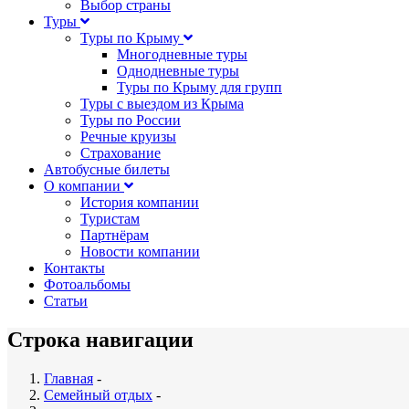
Выбор страны
Туры
Туры по Крыму
Многодневные туры
Однодневные туры
Туры по Крыму для групп
Туры с выездом из Крыма
Туры по России
Речные круизы
Страхование
Автобусные билеты
О компании
История компании
Туристам
Партнёрам
Новости компании
Контакты
Фотоальбомы
Статьи
Строка навигации
Главная
-
Семейный отдых
-